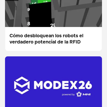
Cómo desbloquean los robots el
verdadero potencial de la RFID
Blog
5 things we learned about Physical AI in industrial
Escáner
Gestión de existencias
from MODEX 2026