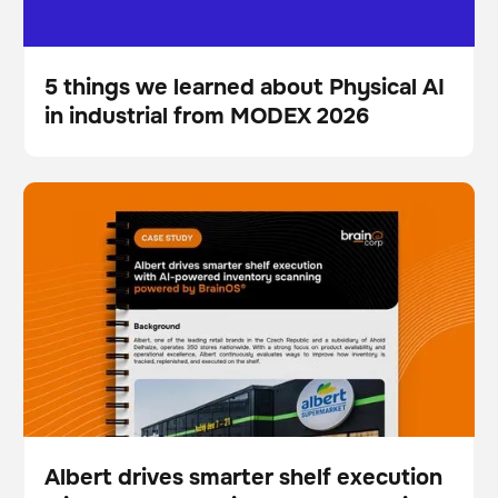
5 things we learned about Physical AI
in industrial from MODEX 2026
Blog
Albert drives smarter shelf execution with AI-powered
Escáner
Gestión de existencias
inventory scanning powered by BrainOS®
Albert drives smarter shelf execution