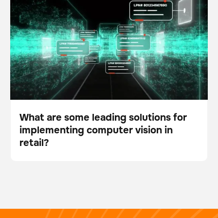
computer vision in retail?
What are some leading solutions for
implementing computer vision in
Blog
retail?