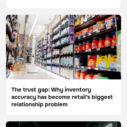
The trust gap: Why inventory accuracy has become
Escáner
Gestión de existencias
retail’s biggest relationship problem
The trust gap: Why inventory
accuracy has become retail’s biggest
Blog
relationship problem
What are some leading solutions for implementing
Escáner
Gestión de existencias