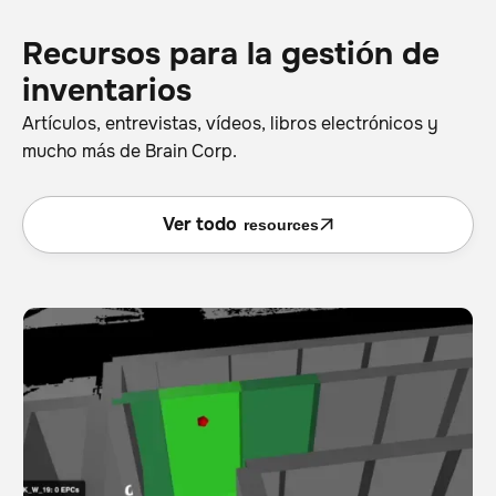
Recursos para la gestión de
inventarios
Artículos, entrevistas, vídeos, libros electrónicos y
mucho más de Brain Corp.
Ver todo
resources
Cómo desbloquean los robots el verdadero potencial
Escáner
Gestión de existencias
de la RFID