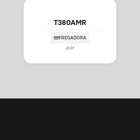
T380AMR
FREGADORA
por