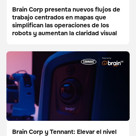
Brain Corp presenta nuevos flujos de
trabajo centrados en mapas que
Pulse
simplifican las operaciones de los
robots y aumentan la claridad visual
Brain Corp y Tennant: Elevar el nivel de servicio de los
Fregadora
Cuidado del suelo
robots en EE.UU. y Canadá
Brain Corp y Tennant: Elevar el nivel