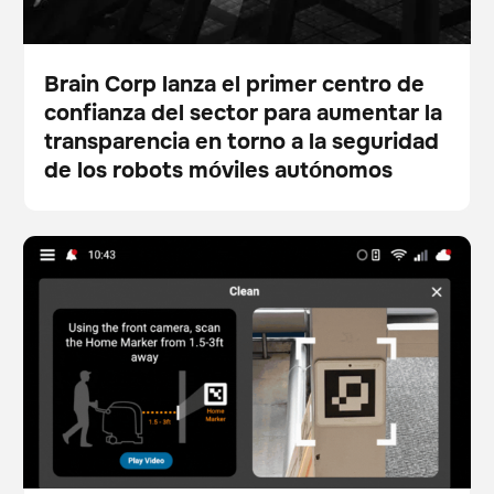
Brain Corp lanza el primer centro de
confianza del sector para aumentar la
Pulse
transparencia en torno a la seguridad
de los robots móviles autónomos
Brain Corp presenta nuevos flujos de trabajo
Fregadora
Cuidado del suelo
centrados en mapas que simplifican las operaciones
de los robots y aumentan la claridad visual