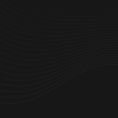
Optimización de las operaciones mediante la
observación
Productividad inmobiliaria acelerada
expert