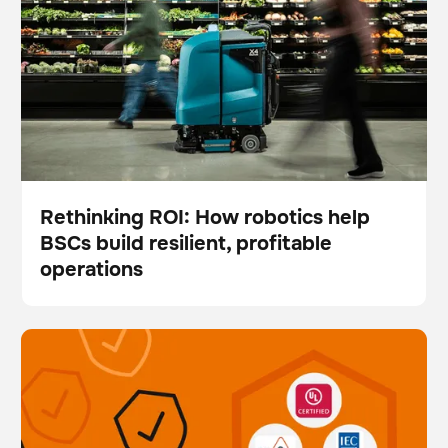
Rethinking ROI: How robotics help
BSCs build resilient, profitable
Blog
operations
Robots en los que puede confiar: El profundo
BrainOS
Cuidado del suelo
compromiso de Brain Corp con las normas de
seguridad