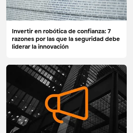
Invertir en robótica de confianza: 7
razones por las que la seguridad debe
Blog
liderar la innovación
Brain Corp lanza el primer centro de confianza del
Escáner
Gestión de existencias
sector para aumentar la transparencia en torno a la
seguridad de los robots móviles autónomos