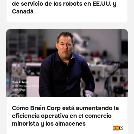
de servicio de los robots en EE.UU. y
Blog
Canadá
Cómo Brain Corp está aumentando la eficiencia
Vídeo
BrainOS
Esto es un texto dentro de un bloque div.
Esto es un texto dentro de un bloque div.
operativa en el comercio minorista y los almacenes
Cómo Brain Corp está aumentando la
eficiencia operativa en el comercio
Vídeo
minorista y los almacenes
ES