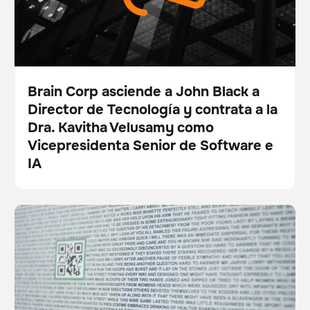
Brain Corp asciende a John Black a
Director de Tecnología y contrata a la
Pulse
Dra. Kavitha Velusamy como
Vicepresidenta Senior de Software e
IA
Invertir en robótica de confianza: 7 razones por las
BrainOS
Cuidado del suelo
que la seguridad debe liderar la innovación