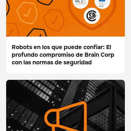
Robots en los que puede confiar: El
profundo compromiso de Brain Corp
Blog
con las normas de seguridad
Brain Corp asciende a John Black a Director de
BrainOS
Gestión de existencias
Tecnología y contrata a la Dra. Kavitha Velusamy
como Vicepresidenta Senior de Software e IA