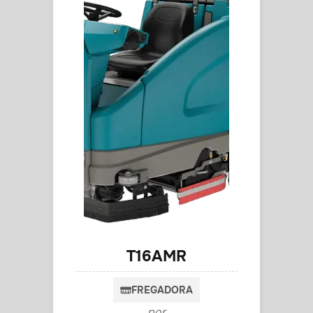
T16AMR
FREGADORA
por