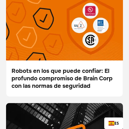
compromiso de Brain Corp con las normas de
seguridad
Robots en los que puede confiar: El
profundo compromiso de Brain Corp
Blog
con las normas de seguridad
Brain Corp asciende a John Black a Director de
BrainOS
Gestión de existencias
Tecnología y contrata a la Dra. Kavitha Velusamy
como Vicepresidenta Senior de Software e IA
ES