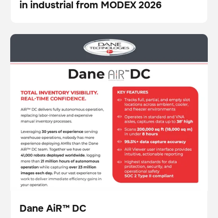
in industrial from MODEX 2026
Blog
Dane AiR™ DC
Escáner
Gestión de existencias
Dane AiR™ DC