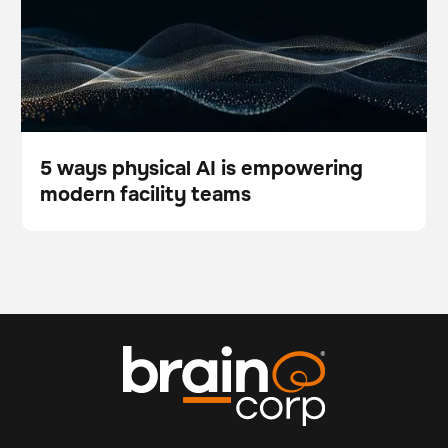
Escáner
Cuidado del suelo
teams
5 ways physical AI is empowering
modern facility teams
Blog