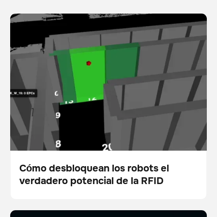
Cómo desbloquean los robots el verdadero potencial
Escáner
Gestión de existencias
de la RFID
Cómo desbloquean los robots el
verdadero potencial de la RFID
Blog
5 ways physical AI is empowering modern facility