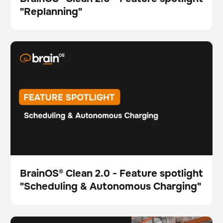
"Replanning"
Vídeo
BrainOS® Clean 2.0 - Feature spotlight "Scheduling &
Vídeo
Fregadora
Esto es un texto dentro de un bloque div.
Esto es un texto dentro de un bloque div.
Autonomous Charging"
BrainOS® Clean 2.0 - Feature spotlight
"Scheduling & Autonomous Charging"
Vídeo