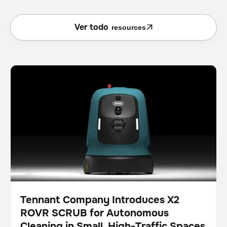
Ver todo
resources
Tennant Company Introduces X2 ROVR SCRUB for
Fregadora
Cuidado del suelo
Autonomous Cleaning in Small, High-Traffic Spaces
Tennant Company Introduces X2
ROVR SCRUB for Autonomous
Pulse
Cleaning in Small, High-Traffic Spaces