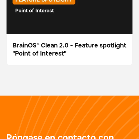
BrainOS® Clean 2.0 - Feature spotlight
"Point of Interest"
Vídeo
Póngase en contacto con