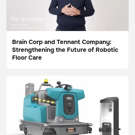
Brain Corp and Tennant Company:
Strengthening the Future of Robotic
Vídeo
Floor Care
Tennant Company Unveils X16 SWEEP for
Cuidado del suelo
Autonomous, Around-the-Clock Industrial Sweeping