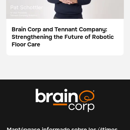
Brain Corp and Tennant Company:
Strengthening the Future of Robotic
Vídeo
Floor Care
Manténgase informado sobre los últimos