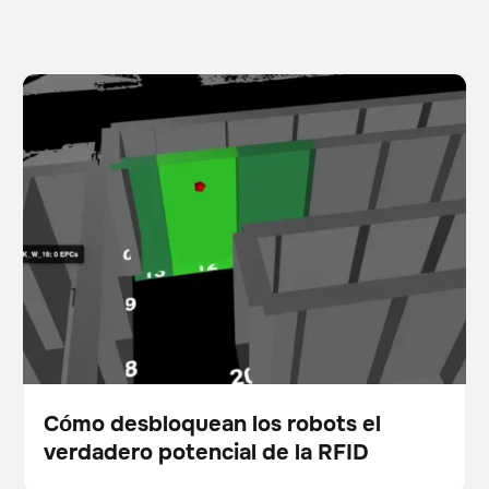
Cómo desbloquean los robots el verdadero potencial
Escáner
Gestión de existencias
de la RFID
Cómo desbloquean los robots el
verdadero potencial de la RFID
Blog