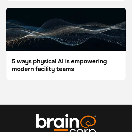
5 ways physical AI is empowering modern facility
Escáner
Cuidado del suelo
teams
5 ways physical AI is empowering
modern facility teams
Blog