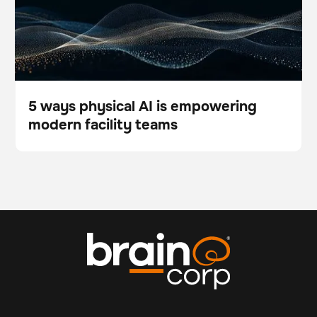
teams
5 ways physical AI is empowering
modern facility teams
Blog