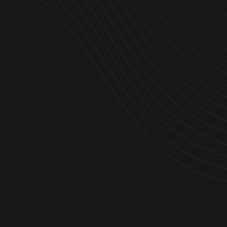
Verbesserte Gästeerlebnisse
Tadellose Objektbetreuer
Optimierte Abläufe durch Beobachtung
Beschleunigte Produktivität von Immobilien
expert