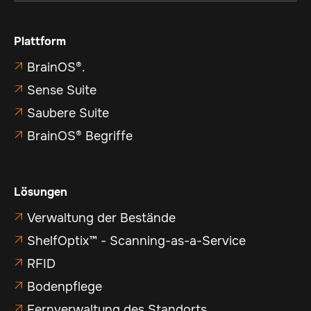
Plattform
BrainOS®.

Sense Suite

Saubere Suite

BrainOS® Begriffe

Lösungen
Verwaltung der Bestände

ShelfOptix™ - Scanning-as-a-Service

RFID

Bodenpflege

Fernverwaltung des Standorts
