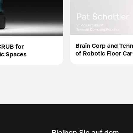
Brain Corp and Ten
CRUB for
of Robotic Floor Car
Video
ic Spaces
Bleiben Sie auf dem