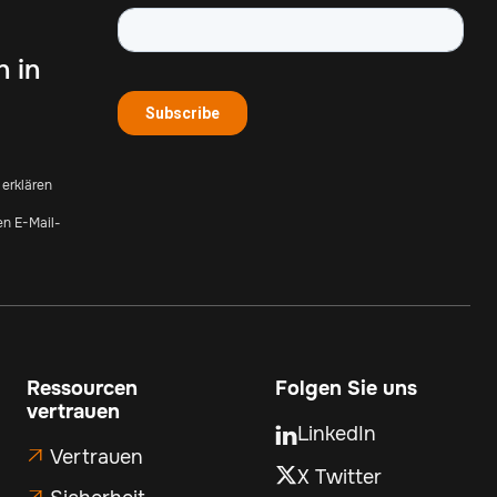
 in
 erklären
en E-Mail-
Ressourcen
Folgen Sie uns
vertrauen
LinkedIn

Vertrauen

X Twitter