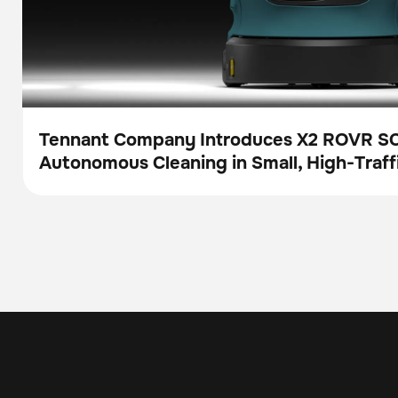
Tennant Company Introduces X2 ROVR S
Autonomous Cleaning in Small, High-Traff
Presse