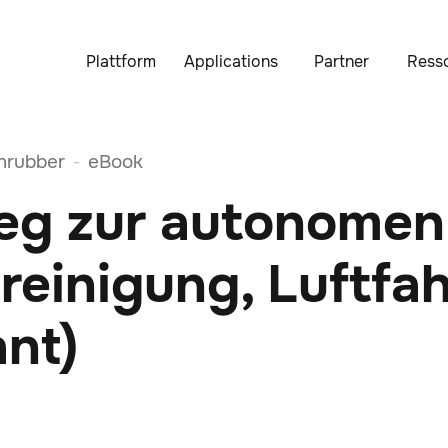
Plattform
Applications
Partner
Ress
hrubber
eBook
-
eg zur autonomen
einigung, Luftfah
nt)