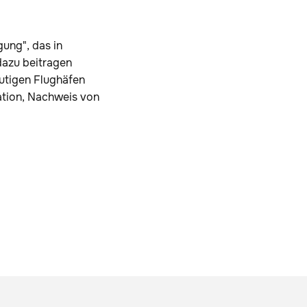
ung", das in
dazu beitragen
utigen Flughäfen
uation, Nachweis von