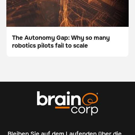
The Autonomy Gap: Why so many
robotics pilots fail to scale
Blog
Bleiben Sie auf dem Laufenden über die