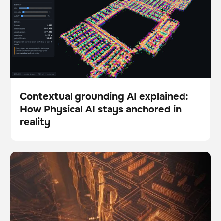
Contextual grounding AI explained:
How Physical AI stays anchored in
Blog
reality
The Autonomy Gap: Why so many robotics pilots fail
BrainOS
to scale