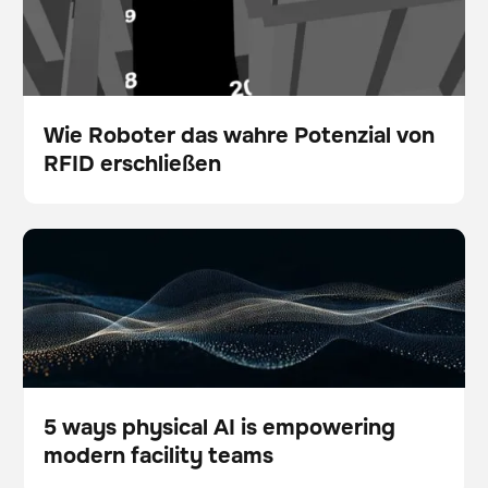
Wie Roboter das wahre Potenzial von
RFID erschließen
Blog
5 ways physical AI is empowering modern facility
Scanner
Bodenpflege
teams
5 ways physical AI is empowering
modern facility teams
Blog