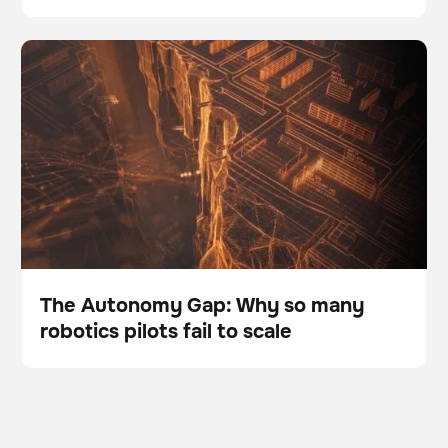
The Autonomy Gap: Why so many robotics pilots fail
BrainOS
to scale
The Autonomy Gap: Why so many
robotics pilots fail to scale
Blog