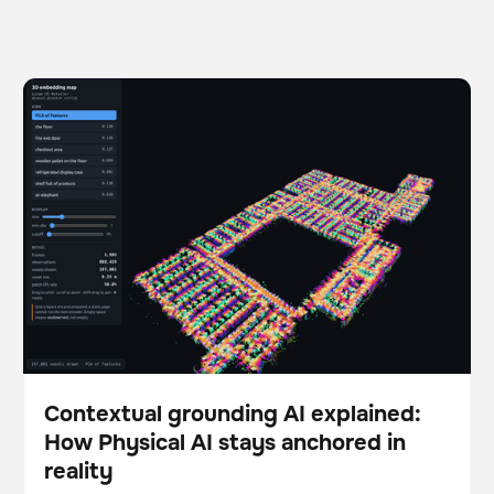
Contextual grounding AI explained: How Physical AI
BrainOS
stays anchored in reality
Contextual grounding AI explained:
How Physical AI stays anchored in
Blog
reality