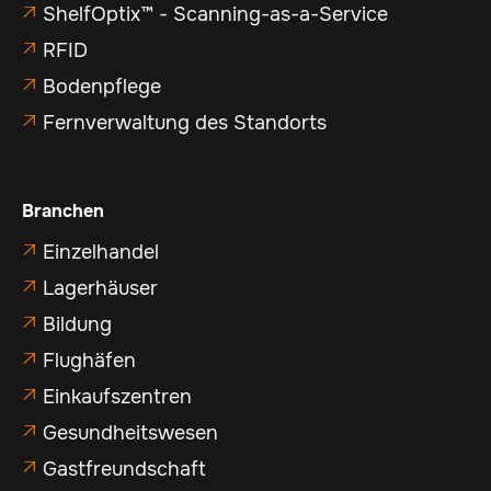
ShelfOptix™ - Scanning-as-a-Service

RFID

Bodenpflege

Fernverwaltung des Standorts

Branchen
Einzelhandel

Lagerhäuser

Bildung

Flughäfen

Einkaufszentren

Gesundheitswesen

Gastfreundschaft
