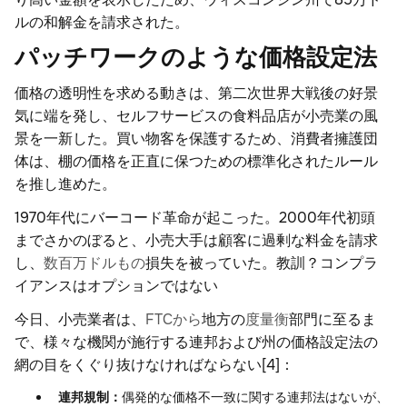
ルの和解金を請求された。
パッチワークのような価格設定法
価格の透明性を求める動きは、第二次世界大戦後の好景
気に端を発し、セルフサービスの食料品店が小売業の風
景を一新した。買い物客を保護するため、消費者擁護団
体は、棚の価格を正直に保つための標準化されたルール
を推し進めた。
1970年代にバーコード革命が起こった。2000年代初頭
までさかのぼると、小売大手は顧客に過剰な料金を請求
し、
数百万ドルもの
損失を被っていた。教訓？コンプラ
イアンスはオプションではない
今日、小売業者は、
FTCから
地方の
度量衡
部門に至るま
で、様々な機関が施行する連邦および州の価格設定法の
網の目をくぐり抜けなければならない[4]：
連邦規制：
偶発的な価格不一致に関する連邦法はないが、