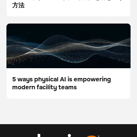
方法
Blog
5 ways physical AI is empowering modern facility
スキャナー
フロアケア
teams
5 ways physical AI is empowering
modern facility teams
Blog