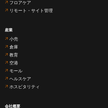
フロアケア

リモート・サイト管理

産業
小売

倉庫

教育

空港

モール

ヘルスケア

ホスピタリティ

会社概要