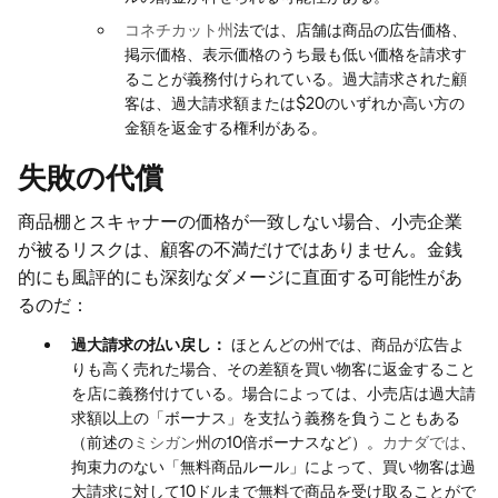
コネチカット州
法では、店舗は商品の広告価格、
掲示価格、表示価格のうち最も低い価格を請求す
ることが義務付けられている。過大請求された顧
客は、過大請求額または$20のいずれか高い方の
金額を返金する権利がある。
失敗の代償
商品棚とスキャナーの価格が一致しない場合、小売企業
が被るリスクは、顧客の不満だけではありません。金銭
的にも風評的にも深刻なダメージに直面する可能性があ
るのだ：
過大請求の払い戻し：
ほとんどの州では、商品が広告よ
りも高く売れた場合、その差額を買い物客に返金すること
を店に義務付けている。場合によっては、小売店は過大請
求額以上の「ボーナス」を支払う義務を負うこともある
（前述の
ミシガン
州の10倍ボーナスなど）。
カナダでは
、
拘束力のない「無料商品ルール」によって、買い物客は過
大請求に対して10ドルまで無料で商品を受け取ることがで