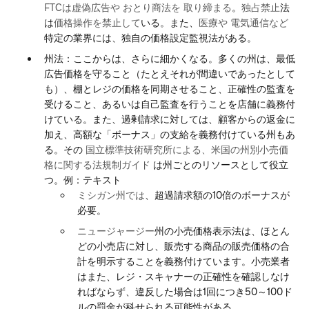
FTCは虚偽広告や
おとり商法を
取り締まる
。
独占禁止
法
は
価格操作を禁止して
いる。また、
医療や
電気通信など
特定の業界には、独自の価格設定監視法がある。
州法：ここからは、さらに細かくなる。多くの州は、最低
広告価格を守ること（たとえそれが間違いであったとして
も）、棚とレジの価格を同期させること、正確性の監査を
受けること、あるいは自己監査を行うことを店舗に義務付
けている。また、過剰請求に対しては、顧客からの返金に
加え、高額な「ボーナス」の支給を義務付けている州もあ
る。その
国立標準技術研究所による、米国の州別小売価
格に関する法規制ガイド
は州ごとのリソースとして役立
つ。例：テキスト
ミシガン州では
、超過請求額の10倍のボーナスが
必要。
ニュージャージー
州の小売価格表示法は、ほとん
どの小売店に対し、販売する商品の販売価格の合
計を明示することを義務付けています。小売業者
はまた、レジ・スキャナーの正確性を確認しなけ
ればならず、違反した場合は1回につき50～100ド
ルの罰金が科せられる可能性がある。