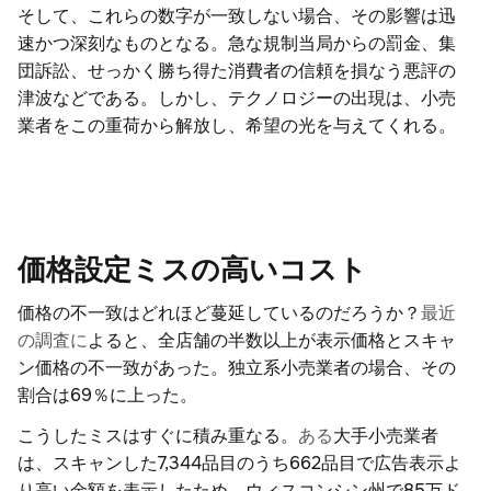
そして、これらの数字が一致しない場合、その影響は迅
速かつ深刻なものとなる。急な規制当局からの罰金、集
団訴訟、せっかく勝ち得た消費者の信頼を損なう悪評の
津波などである。しかし、テクノロジーの出現は、小売
業者をこの重荷から解放し、希望の光を与えてくれる。
価格設定ミスの高いコスト
価格の不一致はどれほど蔓延しているのだろうか？
最近
の調査に
よると、全店舗の半数以上が表示価格とスキャ
ン価格の不一致があった。独立系小売業者の場合、その
割合は69％に上った。
こうしたミスはすぐに積み重なる。
ある
大手小売業者
は、スキャンした7,344品目のうち662品目で広告表示よ
り高い金額を表示したため、ウィスコンシン州で85万ド