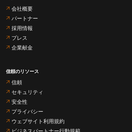
会社概要

パートナー

採用情報

プレス

企業献金

信頼のリソース
信頼

セキュリティ

安全性

プライバシー

ウェブサイト利用規約

ビジネスパートナー行動規範
