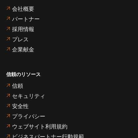
会社概要

パートナー

採用情報

プレス

企業献金

信頼のリソース
信頼

セキュリティ

安全性

プライバシー

ウェブサイト利用規約

ビジネスパートナー行動規範
