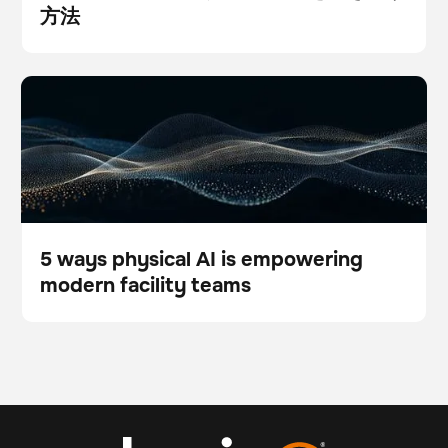
方法
Blog
5 ways physical AI is empowering modern facility
スキャナー
フロアケア
teams
5 ways physical AI is empowering
modern facility teams
Blog