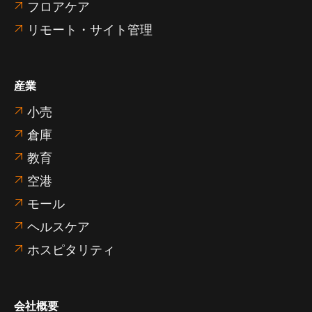
フロアケア

リモート・サイト管理

産業
小売

倉庫

教育

空港

モール

ヘルスケア

ホスピタリティ

会社概要