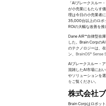
「AIブレークスルー
が小売業にもたらす価
理は今日の小売業者に
35,000台以上の
ROIの大幅な改善を
Dane AIR™自律型
した。Brain Corp
のテクノロジーは、在庫
ン、
BrainOS® Sense 
AIブレークスルー・
混雑したAI市場にお
やソリューションを選択す
を
ご覧ください。
株式会社
Brain Corpは