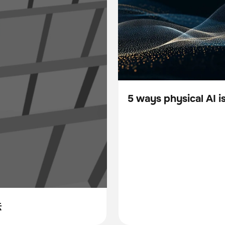
5 ways physical AI 
Blog
法