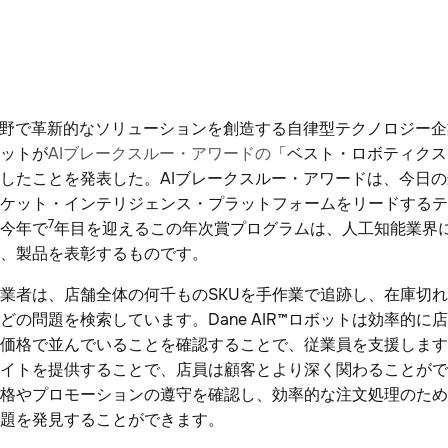
分野で革新的なソリューションを創造する自律型テクノロジー
ットが
AIブレークスルー・アワードの
「ベスト・ロボティクス
したことを発表した。AIブレークスルー・アワードは、今日
ケット・インテリジェンス・プラットフォームをリードするテ
7
今年で
年目を迎えるこの年次賞プログラムは、人工知能業界
術、製品を表彰するものです。
業者は、店舗全体の何千ものSKUを手作業で追跡し、在庫切
どの問題を検索しています。Dane AIR™ロボットは効率的に
価格で並んでいることを確認することで、従業員を支援します。Da
イトを提供することで、店員は顧客とより深く関わることがで
格やプロモーションの遵守を確認し、効率的な注文処理のため
問題を発見することができます。