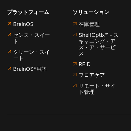
プラットフォーム
ソリューション
BrainOS
在庫管理


センス・スイー
ShelfOptix™ - ス


ト
キャニング・ア
ズ・ア・サービ
クリーン・スイ

ス
ート
RFID

BrainOS®用語

フロアケア

リモート・サイ

ト管理