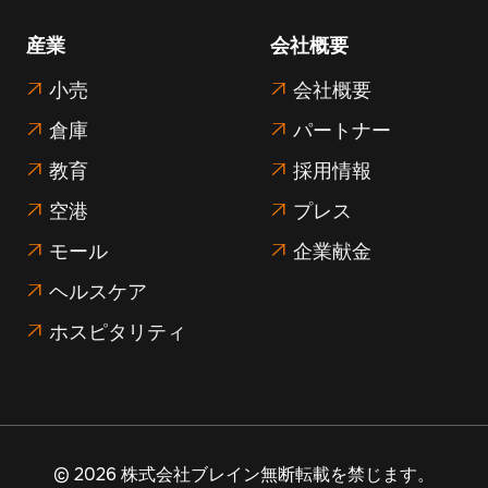
産業
会社概要
小売
会社概要


倉庫
パートナー


教育
採用情報


空港
プレス


モール
企業献金


ヘルスケア

ホスピタリティ

©
2026 株式会社ブレイン無断転載を禁じます。