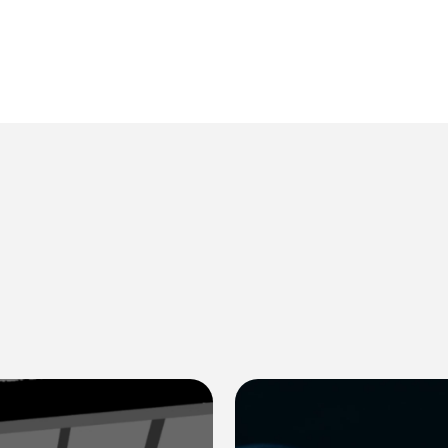
5 ways physical AI is empow
スキャナー
フロアケア