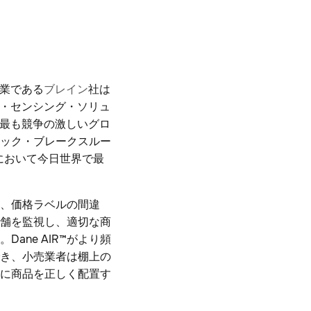
企業である
ブレイン
社は
・センシング・ソリュ
の最も競争の激しいグロ
ック・ブレークスルー
において今日世界で最
れ、価格ラベルの間違
店舗を監視し、適切な商
ne AIR™がより頻
き、小売業者は棚上の
に商品を正しく配置す