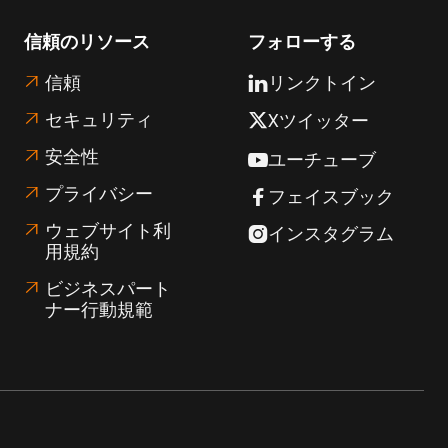
信頼のリソース
フォローする
信頼
リンクトイン


セキュリティ
Xツイッター

安全性

ユーチューブ

プライバシー

フェイスブック

ウェブサイト利

インスタグラム

用規約
ビジネスパート

ナー行動規範