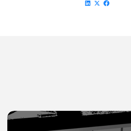
ロボットがRFIDの真の可能性を引き出す方法
スキャナー
在庫管理