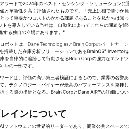
・アワードで2024年のベスト・センシング・ソリューションに
値と革新性を高く評価されたものです。「売上は棚で勝つか負
とって重要かつコストのかかる課題であることを私たちは知っ
ロボットを導入している当社は、自動化によってこれらの課題を
推進する独自の立場にあります。"
在庫ロボットは、
Dane TechnologiesとBrain Corpのパート
のAIを搭載した在庫分析ソリューションであるBrainOS® Invent
を自律的に追跡して行動させるBrain Corpの強力なエンド
Suiteの
一部です。
アワードは、評価の高い第三者検証によるもので、業界の名誉
いて、テクノロジー・バイヤーが最高のパフォーマンスを発揮
る際の指針となる。Brain CorpとDane AIR™の詳細につ
ブレインについて
ロボットAIソフトウェアの世界的リーダーであり、商業公共スペー