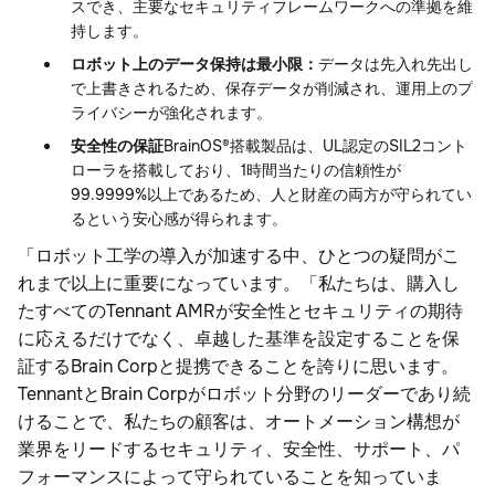
スでき、主要なセキュリティフレームワークへの準拠を維
持します。
ロボット上のデータ保持は最小限：
データは先入れ先出し
で上書きされるため、保存データが削減され、運用上のプ
ライバシーが強化されます。
安全性の保証
BrainOS®搭載製品は、UL認定のSIL2コント
ローラを搭載しており、1時間当たりの信頼性が
99.9999%以上であるため、人と財産の両方が守られてい
るという安心感が得られます。
「ロボット工学の導入が加速する中、ひとつの疑問がこ
れまで以上に重要になっています。「私たちは、購入し
たすべてのTennant AMRが安全性とセキュリティの期待
に応えるだけでなく、卓越した基準を設定することを保
証するBrain Corpと提携できることを誇りに思います。
TennantとBrain Corpがロボット分野のリーダーであり続
けることで、私たちの顧客は、オートメーション構想が
業界をリードするセキュリティ、安全性、サポート、パ
フォーマンスによって守られていることを知っていま