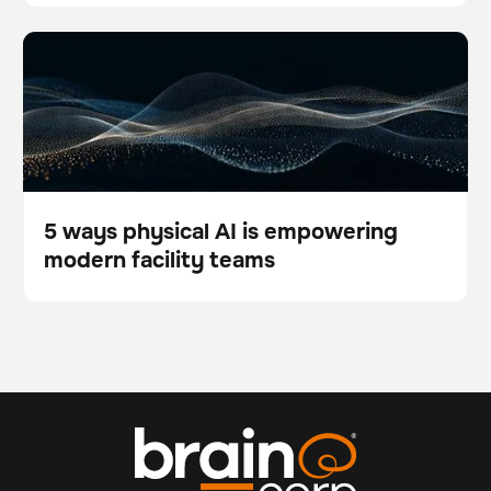
5 ways physical AI is empowering modern facility
スキャナー
フロアケア
teams
5 ways physical AI is empowering
modern facility teams
Blog