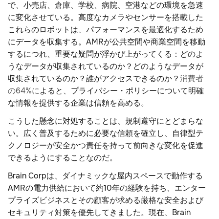
で、小売店、倉庫、学校、病院、空港などの環境を急速
に変化させている。高度なカメラやセンサーを搭載した
これらのロボットは、パフォーマンスを最適化するため
にデータを収集する。AMRが公共空間や商業空間を移動
するにつれ、重要な疑問が浮かび上がってくる：どのよ
うなデータが収集されているのか？どのようなデータが
収集されているのか？誰がアクセスできるのか？
消費者
の64%に
よると、プライバシー・ポリシーについて明確
な情報を提供する企業は信頼を高める。
こうした懸念に対処することは、規制遵守にとどまらな
い。広く普及するために必要な信頼を確立し、自律型テ
クノロジーが安全かつ責任を持って前向きな変化を促進
できるようにすることなのだ。
Brain Corpは、ダイナミックな屋内スペースで動作する
AMRの電力供給において約10年の経験を持ち、エンター
プライズビジネスとその顧客が求める厳格な安全および
セキュリティ対策を優先してきました。現在、Brain