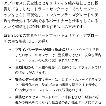
アプロセスに安全性とセキュリティを組み込むことに投
資してきました。トラストセンターは、そのリーダーシ
ップをさらに可視化し、エンタープライズグレードの実
現を最優先する信頼できるパートナーと仕事をしている
という確信をお客様に提供する我々の方法です。
Brain Corpの業界をリードするセキュリティ・アプロー
チの主な
要素は
以下の通り：
プライバシー第一の設計：
BrainOS®ソフトウェアを搭載
したロボットのセンサーは、監視用ではなく、安全な屋内
ナビゲーションのために設計されています。
自動顔ぼかし：
人物を撮影した画像には、デフォルトで顔
のぼかしが入ります。
安全なデータ保存：
データは、ロボットのハードドライブ
上で暗号化され、Brain Corp.の米国を拠点とする安全な
Googleクラウドストレージ内で送信されます。
厳格なアクセス・コントロール：
米国およびEU圏内の必
要かつ権限を与えられた担当者のみが機密データにアクセ