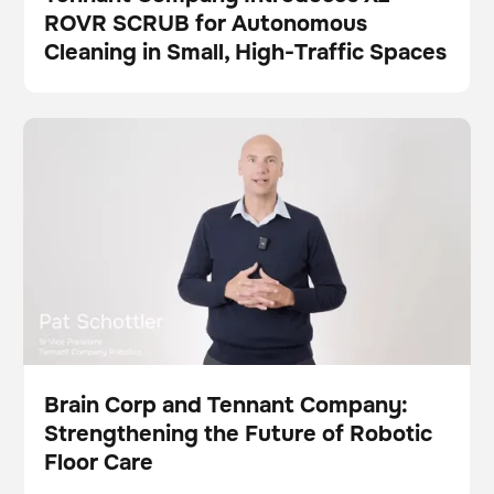
ROVR SCRUB for Autonomous
Presse
Cleaning in Small, High-Traffic Spaces
Brain Corp and Tennant Company: Strengthening the
Video
Schrubber
Dies ist ein Text innerhalb eines div-Blocks.
Dies ist ein Text innerhalb eines div-Blocks.
Future of Robotic Floor Care
Brain Corp and Tennant Company:
Strengthening the Future of Robotic
Video
Floor Care