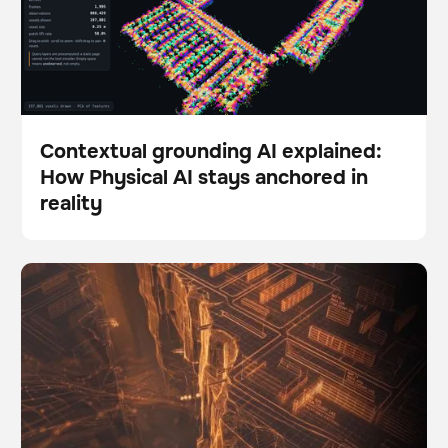
Contextual grounding AI explained:
How Physical AI stays anchored in
Blog
reality
The Autonomy Gap: Why so many robotics pilots fail
BrainOS
to scale