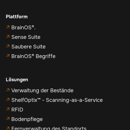
Plattform
BrainOS®.

Sense Suite

Saubere Suite

BrainOS® Begriffe

Lösungen
Verwaltung der Bestände

ShelfOptix™ - Scanning-as-a-Service

RFID

Bodenpflege

Fernverwaltung des Standorts
