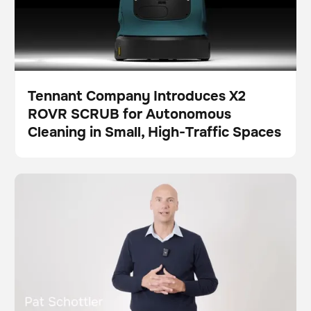
Tennant Company Introduces X2
ROVR SCRUB for Autonomous
Presse
Cleaning in Small, High-Traffic Spaces
Brain Corp and Tennant Company: Strengthening the
Video
Schrubber
Dies ist ein Text innerhalb eines div-Blocks.
Dies ist ein Text innerhalb eines div-Blocks.
Future of Robotic Floor Care