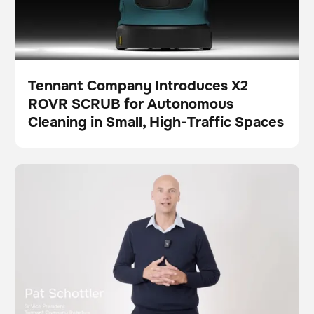
Tennant Company Introduces X2
ROVR SCRUB for Autonomous
プレス
Cleaning in Small, High-Traffic Spaces
Brain Corp and Tennant Company: Strengthening the
ビデオ
スクラバー
これはdivブロック内のテキストである。
これはdivブロック内のテキストである。
Future of Robotic Floor Care