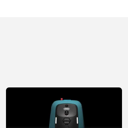
Tennant Company Introduces X2 ROVR SCRUB for
スクラバー
フロアケア
Autonomous Cleaning in Small, High-Traffic Spaces