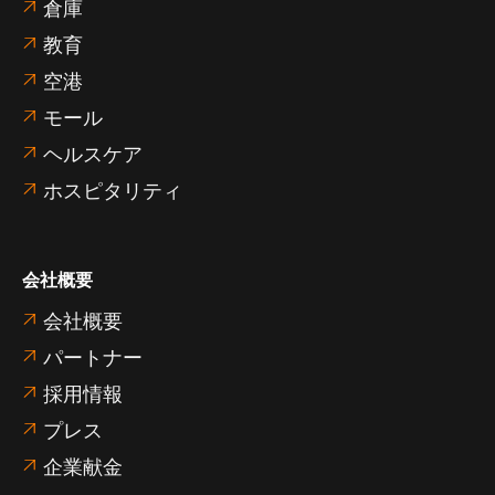
倉庫

教育

空港

モール

ヘルスケア

ホスピタリティ

会社概要
会社概要

パートナー

採用情報

プレス

企業献金
