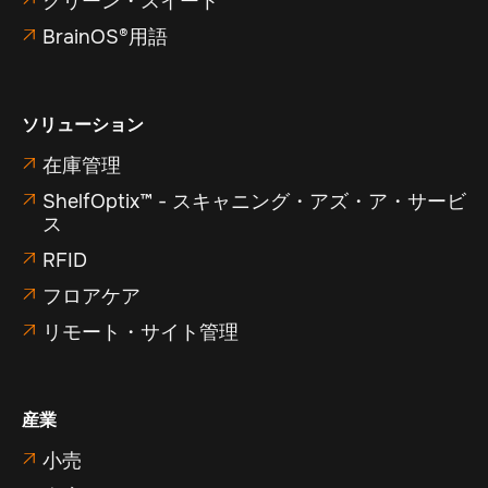
クリーン・スイート
BrainOS®用語

ソリューション
在庫管理

ShelfOptix™ - スキャニング・アズ・ア・サービ

ス
RFID

フロアケア

リモート・サイト管理

産業
小売
