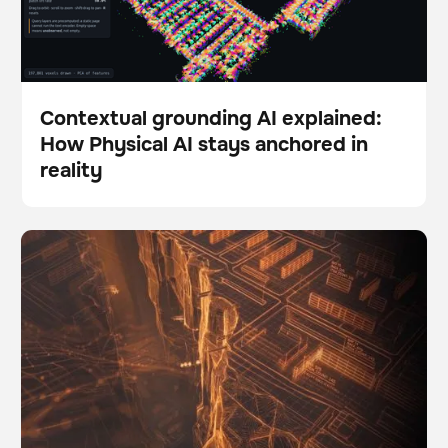
Contextual grounding AI explained:
How Physical AI stays anchored in
Blog
reality
The Autonomy Gap: Why so many robotics pilots fail
BrainOS
to scale