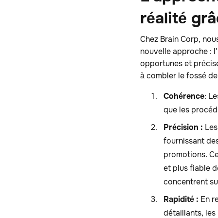
réalité grâ
Chez Brain Corp, nous
nouvelle approche : l
opportunes et précise
à combler le fossé de 
Cohérence
: L
que les procéd
Précision :
Les 
fournissant des
promotions. Ce
et plus fiable 
concentrent sur
Rapidité :
En re
détaillants, le