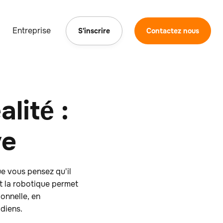
Entreprise
S'inscrire
Contactez nous
lité :
ve
ue vous pensez qu'il
t la robotique permet
ionnelle, en
idiens.