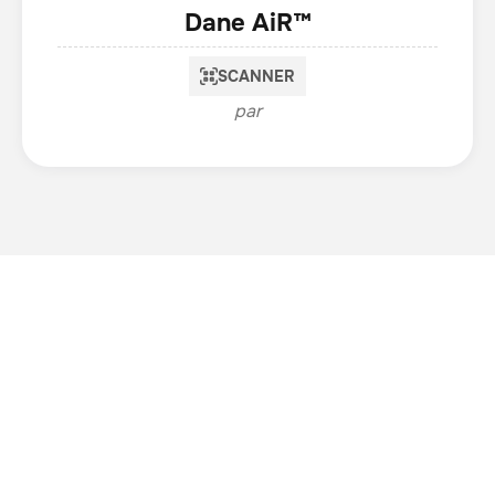
Dane AiR™
SCANNER
par