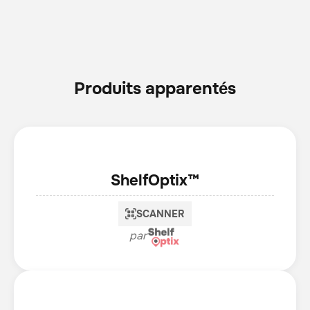
Produits apparentés
ShelfOptix™
SCANNER
par