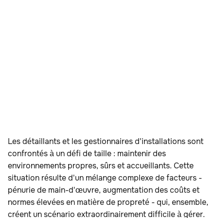
La triple menace du nettoyage : main-
d'œuvre, coût, attentes
Les avantages des robots laveurs
Gérer le chiffre d'affaires grâce à
l'automatisation
Les robots laveurs : un bon départ
Les détaillants et les gestionnaires d'installations sont
confrontés à un défi de taille : maintenir des
environnements propres, sûrs et accueillants. Cette
situation résulte d'un mélange complexe de facteurs -
pénurie de main-d'œuvre, augmentation des coûts et
normes élevées en matière de propreté - qui, ensemble,
créent un scénario extraordinairement difficile à gérer.