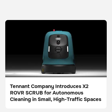
Tennant Company Introduces X2 ROVR SCRUB for
Laveur
Entretien des sols
Autonomous Cleaning in Small, High-Traffic Spaces
Tennant Company Introduces X2
ROVR SCRUB for Autonomous
Presse
Cleaning in Small, High-Traffic Spaces