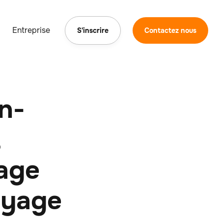
Entreprise
S'inscrire
Contactez nous
in-
,
tage
oyage