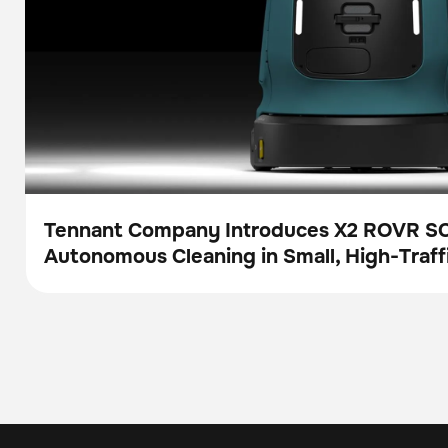
Tennant Company Introduces X2 ROVR S
Autonomous Cleaning in Small, High-Traff
Presse