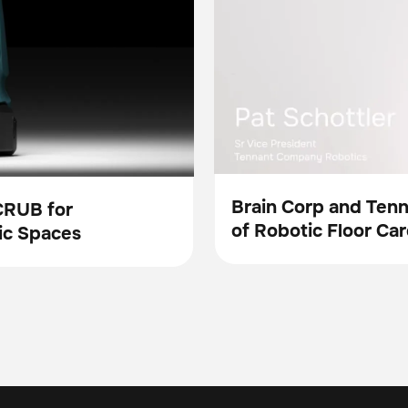
Brain Corp and Ten
CRUB for
of Robotic Floor Car
Vidéo
ic Spaces