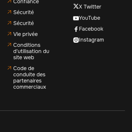
Confiance

X Twitter
Sécurité

YouTube

Sécurité

Facebook

Vie privée

Instagram

Conditions

d'utilisation du
site web
Code de

conduite des
partenaires
commerciaux