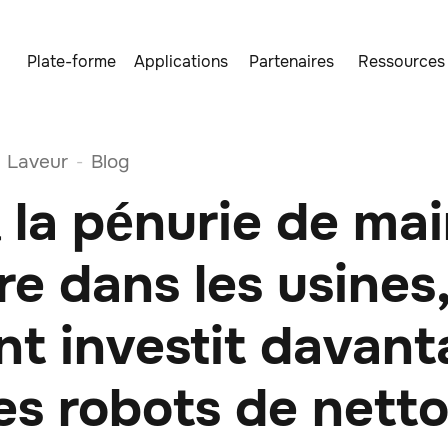
Plate-forme
Applications
Partenaires
Ressources
Laveur
Blog
-
 la pénurie de ma
e dans les usines
t investit davan
es robots de nett