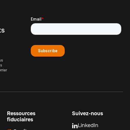
ts
us
us
rrier
Ressources
Suivez-nous
fiduciaires
LinkedIn
