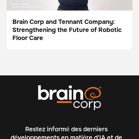
Brain Corp and Tennant Company:
Strengthening the Future of Robotic
Vidéo
Floor Care
Restez informé des derniers
développements en matière d'IA et de